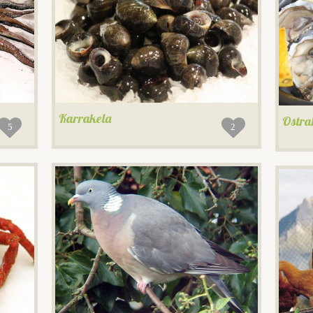
Karrakela
Ostra
5
2