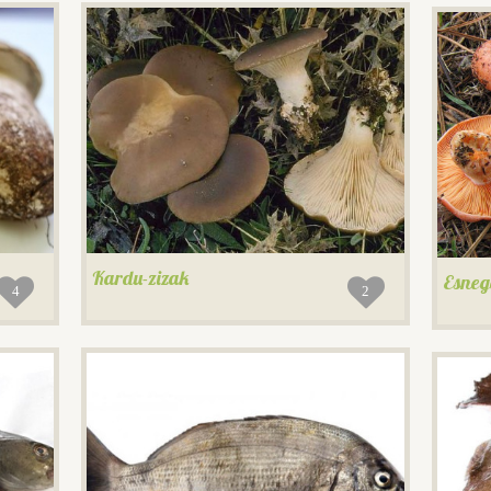
Kardu-zizak
Esneg
4
2