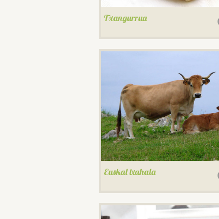
Txangurrua
Euskal txahala