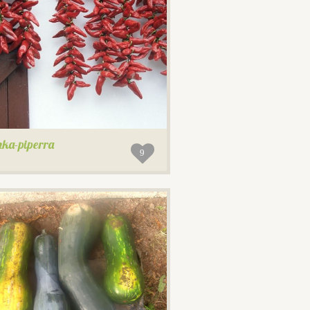
nka-piperra
9