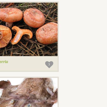
orria
3