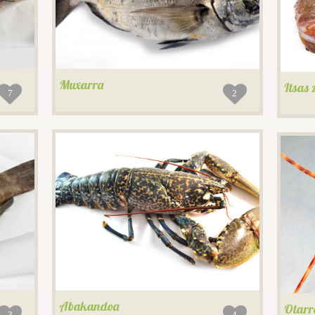
Muxarra
Itsas
7
2
Abakandoa
Otarr
3
4