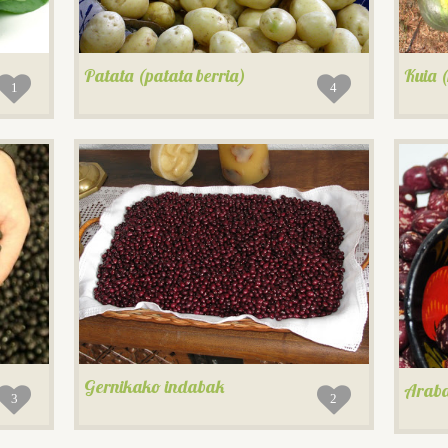
Patata (patata berria)
Kuia 
1
4
Gernikako indabak
Araba
3
2