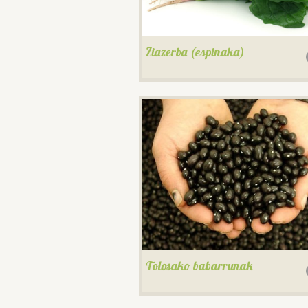
Ziazerba (espinaka)
Tolosako babarrunak