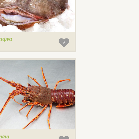
 zapoa
9
aina