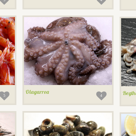
Olagarroa
Begih
5
4