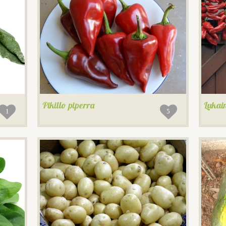
Pikillo piperra
Lukai
1
5