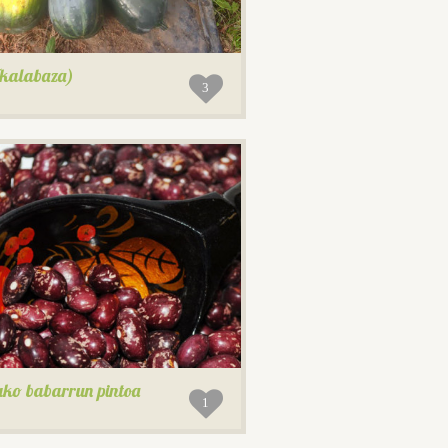
(kalabaza)
3
ko babarrun pintoa
1