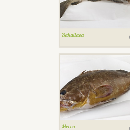
Bakailaoa
Meroa