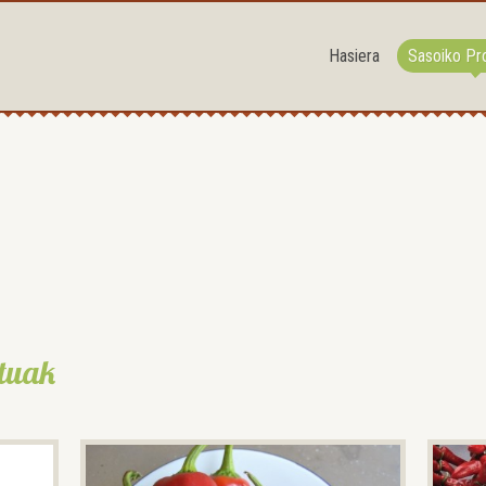
Hasiera
Sasoiko Pr
tuak