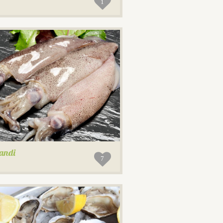
1
andi
7