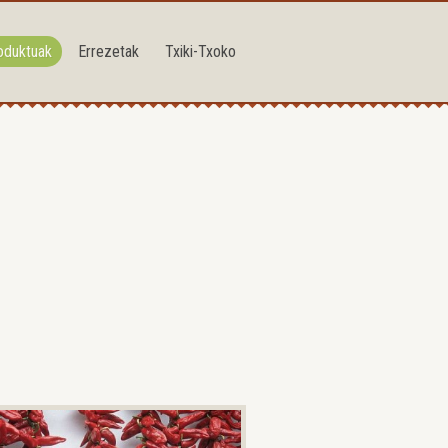
oduktuak
Errezetak
Txiki-Txoko