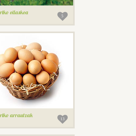
riko oilaskoa
5
riko arrautzak
13