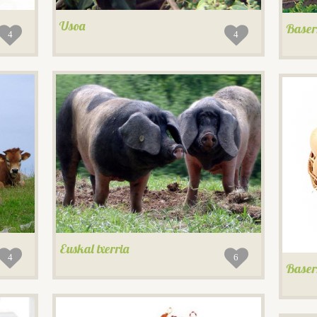
Usoa
Baser
4
4
Euskal txerria
4
6
Baser