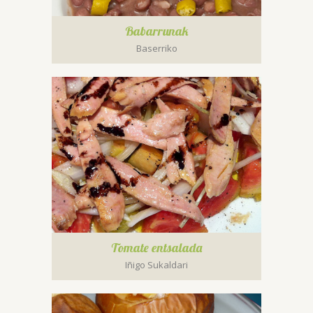
Babarrunak
Baserriko
Tomate entsalada
Iñigo Sukaldari