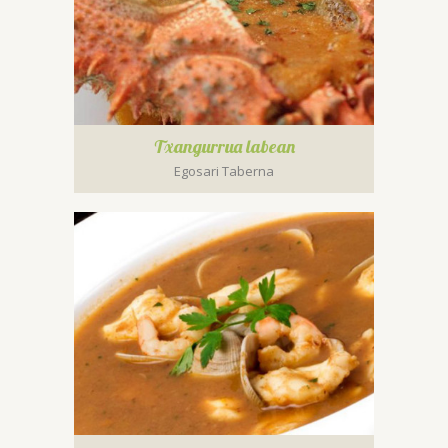
Txangurrua labean
Egosari Taberna