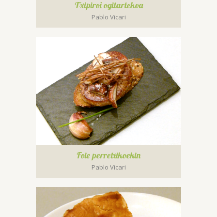
Txipiroi ogitartekoa
Pablo Vicari
Foie perretxikoekin
Pablo Vicari