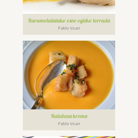
Karamelatutako esne ogizko torrada
Pablo Vicari
Kalabaza krema
Pablo Vicari