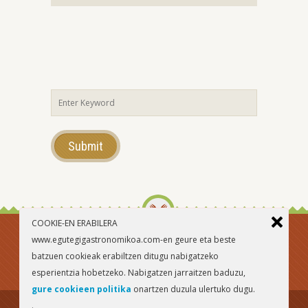
COOKIE-EN ERABILERA
www.egutegigastronomikoa.com-en geure eta beste
batzuen cookieak erabiltzen ditugu nabigatzeko
esperientzia hobetzeko. Nabigatzen jarraitzen baduzu,
gure cookieen politika
onartzen duzula ulertuko dugu.
.
Lege-oharra
Cookieen politika