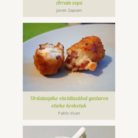
Arrain zopa
Javier Zapiain
Urdaiazpiko eta idiazábal gaztaren
etxeko kroketak
Pablo Vicari