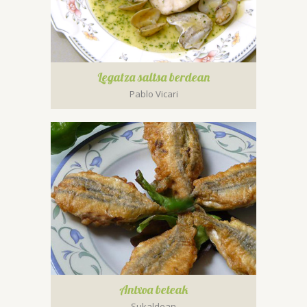
Legatza saltsa berdean
Pablo Vicari
Antxoa beteak
Sukaldean