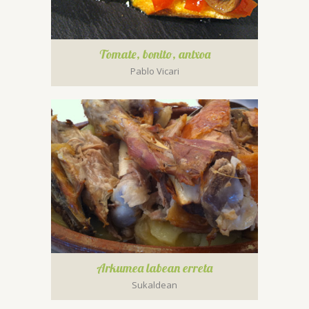
Tomate, bonito, antxoa
Pablo Vicari
Arkumea labean erreta
Sukaldean