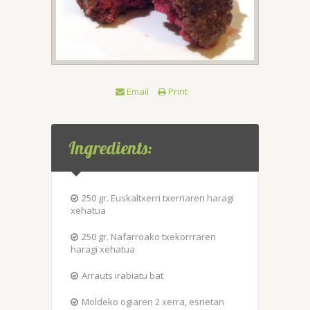
Email
Print
Ingredients:
250 gr. Euskaltxerri txerriaren haragi
xehatua
250 gr. Nafarroako txekorrraren
haragi xehatua
Arrauts irabiatu bat
Moldeko ogiaren 2 xerra, esnetan