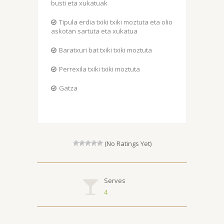
busti eta xukatuak
Tipula erdia txiki txiki moztuta eta olio
askotan sartuta eta xukatua
Baratxuri bat txiki txiki moztuta
Perrexila txiki txiki moztuta
Gatza
(No Ratings Yet)
Serves
4