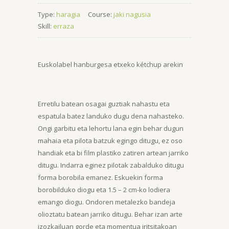
Type:
haragia
Course:
jaki nagusia
Skill:
erraza
Euskolabel hanburgesa etxeko kétchup arekin
Erretilu batean osagai guztiak nahastu eta
espatula batez landuko dugu dena nahasteko.
Ongi garbitu eta lehortu lana egin behar dugun
mahaia eta pilota batzuk egingo ditugu, ez oso
handiak eta bi film plastiko zatiren artean jarriko
ditugu. Indarra eginez pilotak zabalduko ditugu
forma borobila emanez. Eskuekin forma
borobilduko diogu eta 1.5 – 2 cm-ko lodiera
emango diogu. Ondoren metalezko bandeja
olioztatu batean jarriko ditugu. Behar izan arte
izozkailuan gorde eta momentua iritsitakoan