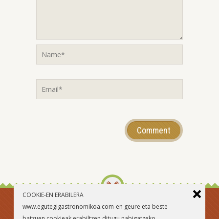
COOKIE-EN ERABILERA
www.egutegigastronomikoa.com-en geure eta beste
batzuen cookieak erabiltzen ditugu nabigatzeko