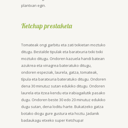
plantxan egin.
Ketchup prestaketa
Tomateak ongi garbitu eta zati txikietan moztuko
ditugu. Bestalde tipulak eta baratxuria txiki txiki
moztuko ditugu. Ondoren kazuela handi batean
azukrea eta vinagrea bateratuko ditugu,
ondoren espeziak, laurela, gatza, tomateak,
típula eta baratxuria bateratuko ditugu. Ondoren
dena 30 minutuz sutan edukiko ditugu. Ondoren
laurela eta itzea kendu eta irabiagailutik pasako
dugu. Ondoren beste 30 edo 20 minutuz edukiko
dugu sutan, dena loditu harte. Bukatzeko gatza
botako diogu gure gustura eta hoztu. Jadanik
badaukagu etxeko super Ketchupa!